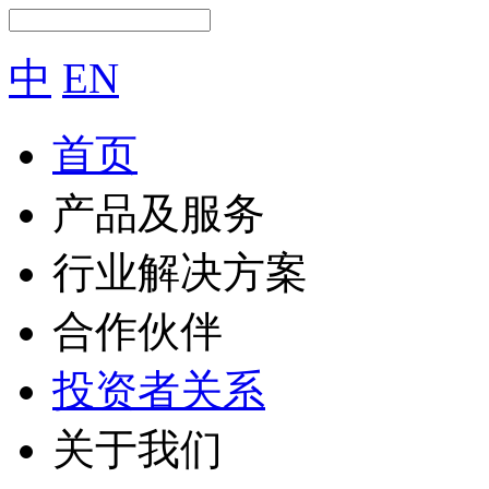
中
EN
首页
产品及服务
行业解决方案
合作伙伴
投资者关系
关于我们