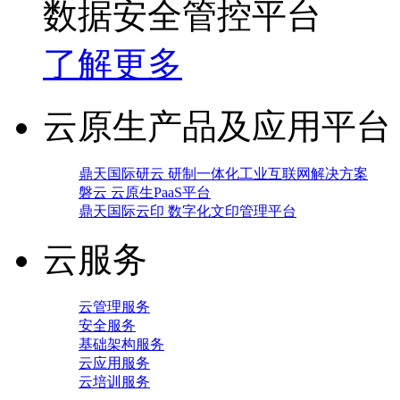
数据安全管控平台
了解更多
云原生产品及应用平台
鼎天国际研云 研制一体化工业互联网解决方案
磐云 云原生PaaS平台
鼎天国际云印 数字化文印管理平台
云服务
云管理服务
安全服务
基础架构服务
云应用服务
云培训服务