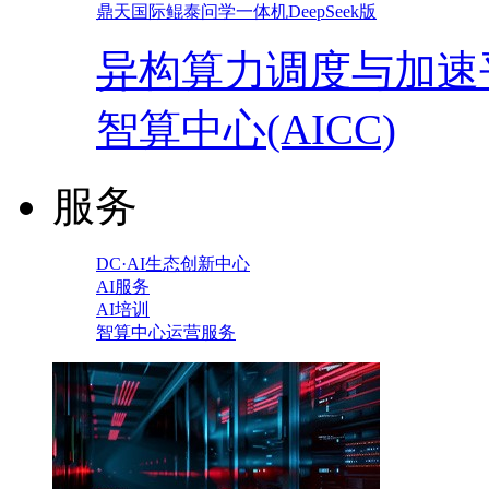
鼎天国际鲲泰问学一体机DeepSeek版
异构算力调度与加速
智算中心(AICC)
服务
DC·AI生态创新中心
AI服务
AI培训
智算中心运营服务