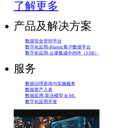
了解更多
产品及解决方案
数据安全管控平台
数字化应用-Bluenic客户数据平台
数字化应用-云捷集成中间件（ESB）
服务
数据治理咨询与实施服务
数据资产入表
数据应用-算法模型 & ML
数字化应用开发