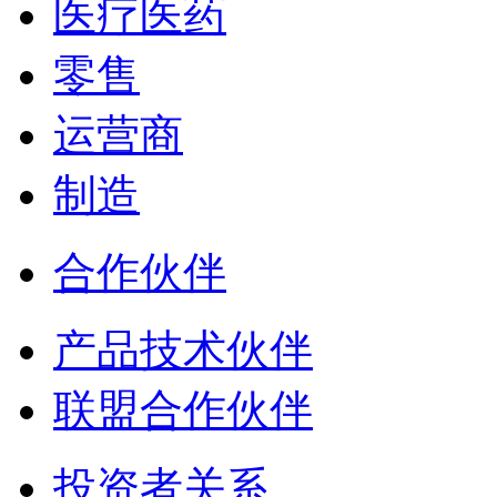
医疗医药
零售
运营商
制造
合作伙伴
产品技术伙伴
联盟合作伙伴
投资者关系