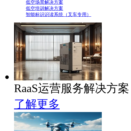
低空场景解决方案
低空培训解决方案
智能标识识读系统（叉车专用）
RaaS运营服务解决方案
了解更多