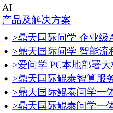
AI
产品及解决方案
>鼎天国际问学 企业级A
>鼎天国际问学 智能流
>爱问学 PC本地部署
>鼎天国际鲲泰智算服
>鼎天国际鲲泰问学一
>鼎天国际鲲泰问学一体机