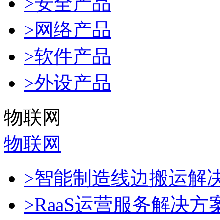
>安全产品
>网络产品
>软件产品
>外设产品
物联网
物联网
>智能制造线边搬运解
>RaaS运营服务解决方