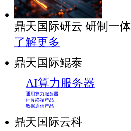
鼎天国际研云 研制一
了解更多
鼎天国际鲲泰
AI算力服务器
通用算力服务器
计算终端产品
数据通信产品
鼎天国际云科