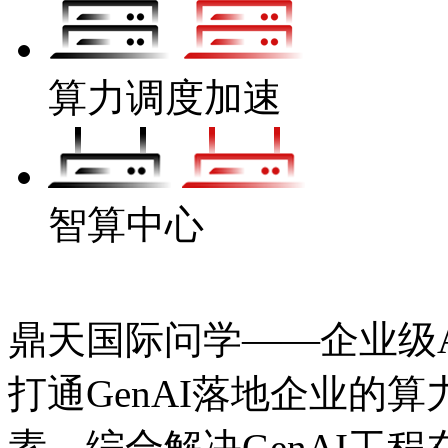
算力调度加速
智算中心
鼎天国际问学——企业级Ag
打通GenAI落地企业的算力
素，综合解决GenAI工程在