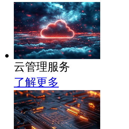
云管理服务
了解更多