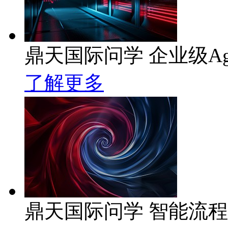
鼎天国际问学 企业级Ag
了解更多
鼎天国际问学 智能流