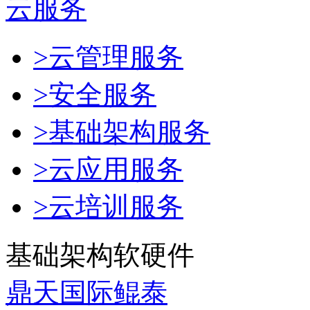
云服务
>云管理服务
>安全服务
>基础架构服务
>云应用服务
>云培训服务
基础架构软硬件
鼎天国际鲲泰