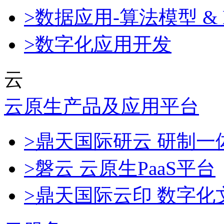
>数据应用-算法模型 & 
>数字化应用开发
云
云原生产品及应用平台
>鼎天国际研云 研制
>磐云 云原生PaaS平台
>鼎天国际云印 数字化