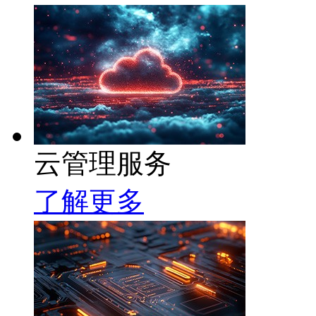
云管理服务
了解更多